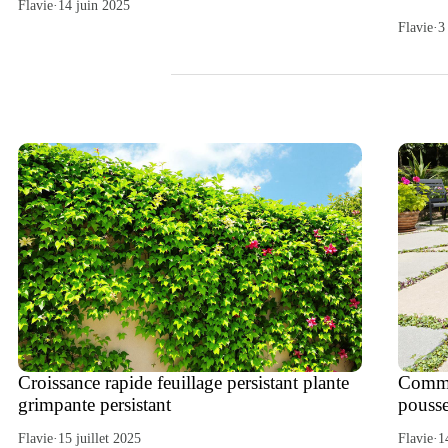
Flavie
·
14 juin 2025
Flavie
·
3
Croissance rapide feuillage persistant plante
Comme
grimpante persistant
pousse
Flavie
·
15 juillet 2025
Flavie
·
1