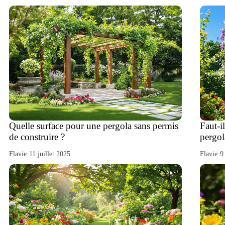
Quelle surface pour une pergola sans permis
Faut-i
de construire ?
pergol
Flavie
·
11 juillet 2025
Flavie
·
9