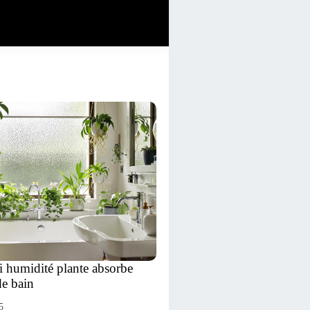
i humidité plante absorbe
de bain
5