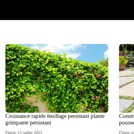
Croissance rapide feuillage persistant plante
Comme
grimpante persistant
pousse
Flavie
·
15 juillet 2025
Flavie
·
1