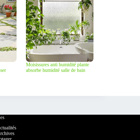
Moisissures anti humidité plante
ser
absorbe humidité salle de bain
es
ctualités
rchives
otager