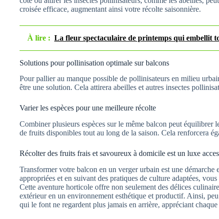
côte ou attirer les insectes pollinisateurs, comme les abeilles, peu
croisée efficace, augmentant ainsi votre récolte saisonnière.
À lire :
La fleur spectaculaire de printemps qui embellit t
Solutions pour pollinisation optimale sur balcons
Pour pallier au manque possible de pollinisateurs en milieu urbain
être une solution. Cela attirera abeilles et autres insectes pollinisa
Varier les espèces pour une meilleure récolte
Combiner plusieurs espèces sur le même balcon peut équilibrer le 
de fruits disponibles tout au long de la saison. Cela renforcera ég
Récolter des fruits frais et savoureux à domicile est un luxe acces
Transformer votre balcon en un verger urbain est une démarche en
appropriées et en suivant des pratiques de culture adaptées, vous 
Cette aventure horticole offre non seulement des délices culinai
extérieur en un environnement esthétique et productif. Ainsi, peu
qui le font ne regardent plus jamais en arrière, appréciant chaqu