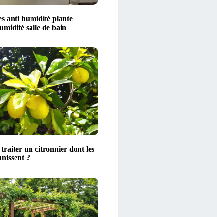
s anti humidité plante
midité salle de bain
raiter un citronnier dont les
unissent ?