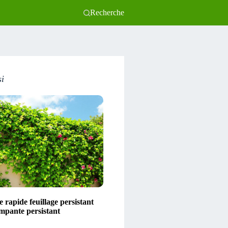
Recherche
si
 rapide feuillage persistant
impante persistant