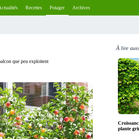
Actualités
Recettes
Potager
Archives
À lire aus
 balcon que peu exploitent
Croissance
plante gr