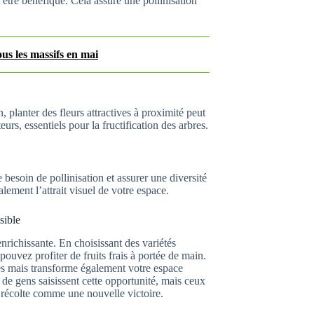
t être bénéfique. Cela assure une pollinisation
ous les massifs en mai
, planter des fleurs attractives à proximité peut
teurs, essentiels pour la fructification des arbres.
besoin de pollinisation et assurer une diversité
alement l’attrait visuel de votre espace.
sible
richissante. En choisissant des variétés
pouvez profiter de fruits frais à portée de main.
res mais transforme également votre espace
 de gens saisissent cette opportunité, mais ceux
e récolte comme une nouvelle victoire.