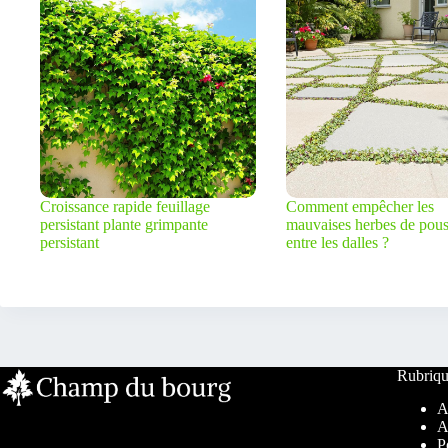
Croissance rapide feuillage
Comment empêcher les
persistant plante grimpante
mauvaises herbes de pous
persistant
entre les dalles ?
Rubriqu
A
A
P