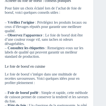
Acheter du foie de boeuf : conseils pratiques
Pour faire un choix éclairé lors de l’achat de foie de
boeuf, voici quelques conseils utiles :
–
Vérifiez l’origine
: Privilégiez les produits locaux ou
ceux d’élevages réputés pour garantir une meilleure
qualité.
–
Observez l’apparence
: Le foie de boeuf doit être
d’une couleur rouge vif, sans taches ni odeurs
désagréables.
–
Consultez les étiquettes
: Renseignez-vous sur les
labels de qualité qui peuvent garantir un meilleur
standard de production.
Le foie de boeuf en cuisine
Le foie de boeuf s’intègre dans une multitude de
recettes savoureuses. Voici quelques idées pour en
profiter pleinement :
–
Foie de boeuf poêlé
: Simple et rapide, cette méthode
de cuisson permet de conserver la tendreté et les saveurs
du foie.
–
Pâté de foie
: Un classique de la gastronomie, le pâté