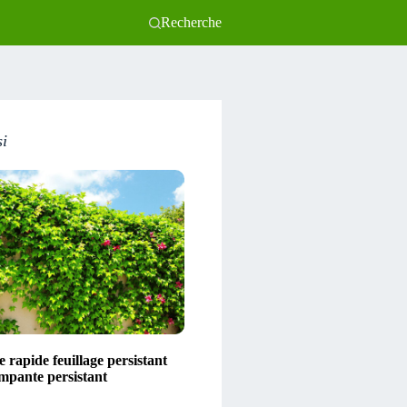
Recherche
si
 rapide feuillage persistant
impante persistant