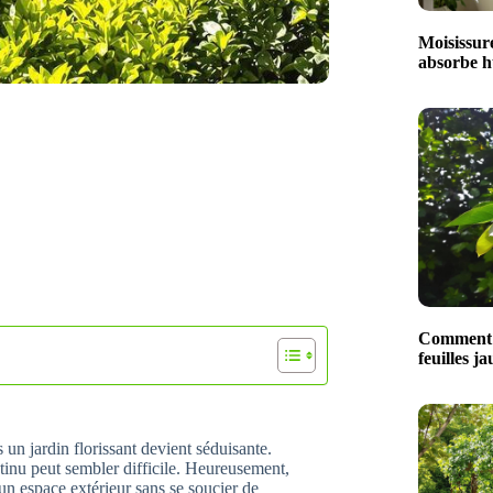
Moisissure
absorbe hu
Comment t
feuilles ja
un jardin florissant devient séduisante.
ntinu peut sembler difficile. Heureusement,
’un espace extérieur sans se soucier de