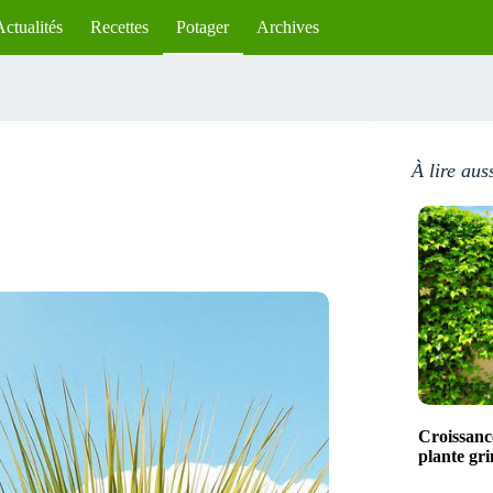
Actualités
Recettes
Potager
Archives
À lire aus
Croissance
plante gr