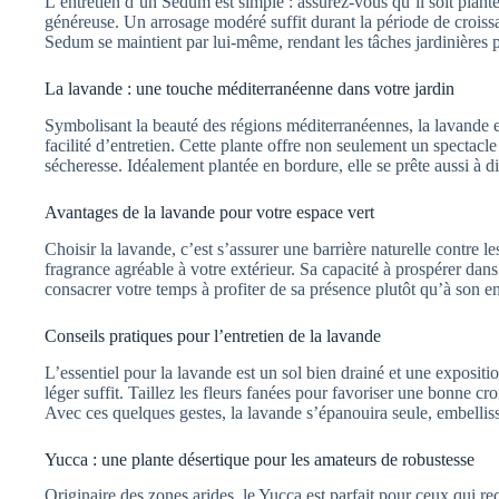
L’entretien d’un Sedum est simple : assurez-vous qu’il soit plant
généreuse. Un arrosage modéré suffit durant la période de croiss
Sedum se maintient par lui-même, rendant les tâches jardinières p
La lavande : une touche méditerranéenne dans votre jardin
Symbolisant la beauté des régions méditerranéennes, la lavande es
facilité d’entretien. Cette plante offre non seulement un spectacle v
sécheresse. Idéalement plantée en bordure, elle se prête aussi à d
Avantages de la lavande pour votre espace vert
Choisir la lavande, c’est s’assurer une barrière naturelle contre le
fragrance agréable à votre extérieur. Sa capacité à prospérer dans
consacrer votre temps à profiter de sa présence plutôt qu’à son en
Conseils pratiques pour l’entretien de la lavande
L’essentiel pour la lavande est un sol bien drainé et une expositio
léger suffit. Taillez les fleurs fanées pour favoriser une bonne c
Avec ces quelques gestes, la lavande s’épanouira seule, embelliss
Yucca : une plante désertique pour les amateurs de robustesse
Originaire des zones arides, le Yucca est parfait pour ceux qui rec