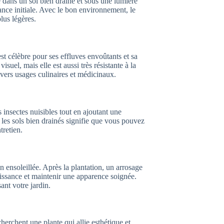
é dans un sol bien drainé et sous une lumière
ance initiale. Avec le bon environnement, le
lus légères.
t célèbre pour ses effluves envoûtants et sa
isuel, mais elle est aussi très résistante à la
ivers usages culinaires et médicinaux.
s insectes nuisibles tout en ajoutant une
 les sols bien drainés signifie que vous pouvez
tretien.
n ensoleillée. Après la plantation, un arrosage
roissance et maintenir une apparence soignée.
ant votre jardin.
herchent une plante qui allie esthétique et