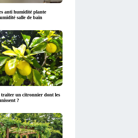
s anti humidité plante
midité salle de bain
raiter un citronnier dont les
unissent ?