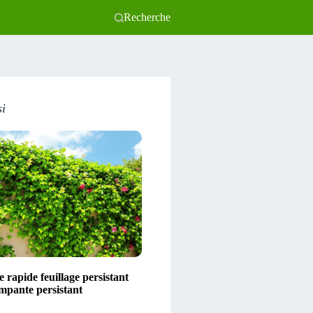
Recherche
si
 rapide feuillage persistant
impante persistant