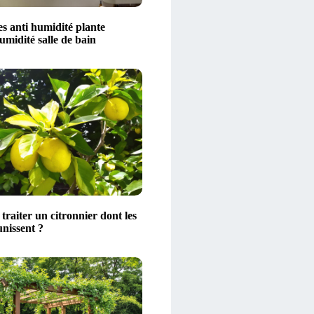
s anti humidité plante
midité salle de bain
raiter un citronnier dont les
unissent ?