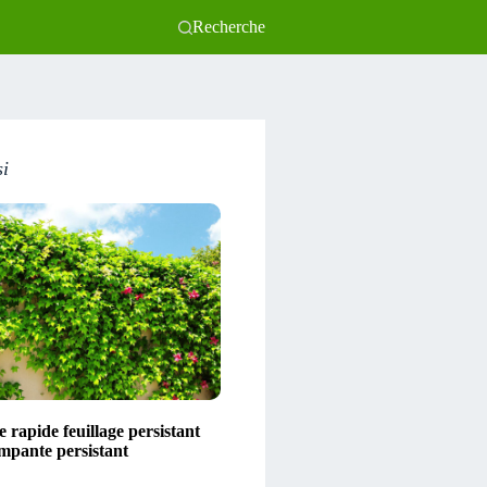
Recherche
si
 rapide feuillage persistant
impante persistant