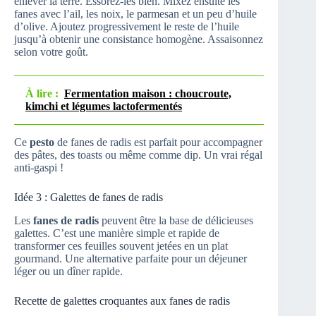
enlever la terre. Essorez-les bien. Mixez ensuite les
fanes avec l’ail, les noix, le parmesan et un peu d’huile
d’olive. Ajoutez progressivement le reste de l’huile
jusqu’à obtenir une consistance homogène. Assaisonnez
selon votre goût.
À lire :
Fermentation maison : choucroute,
kimchi et légumes lactofermentés
Ce
pesto
de fanes de radis est parfait pour accompagner
des pâtes, des toasts ou même comme dip. Un vrai régal
anti-gaspi !
Idée 3 : Galettes de fanes de radis
Les
fanes de radis
peuvent être la base de délicieuses
galettes. C’est une manière simple et rapide de
transformer ces feuilles souvent jetées en un plat
gourmand. Une alternative parfaite pour un déjeuner
léger ou un dîner rapide.
Recette de galettes croquantes aux fanes de radis