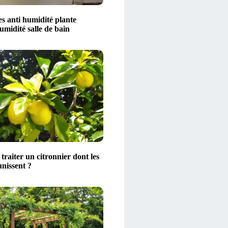
s anti humidité plante
midité salle de bain
raiter un citronnier dont les
unissent ?