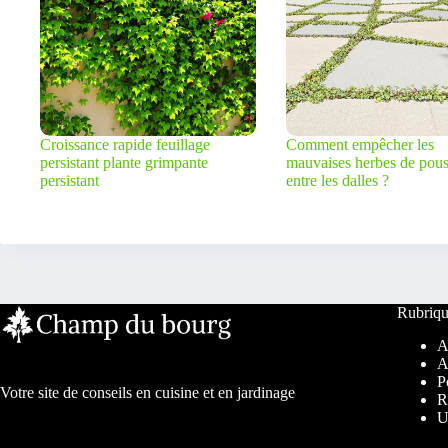
Croissance rapide feuillage
Comment empêcher les
persistant plante grimpante
mauvaises herbes de pous
persistant
entre les dalles ?
Rubriqu
A
A
P
Votre site de conseils en cuisine et en jardinage
R
U