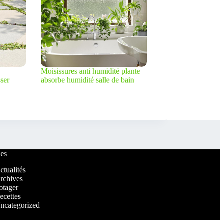
Moisissures anti humidité plante
ser
absorbe humidité salle de bain
es
ctualités
rchives
otager
ecettes
ncategorized