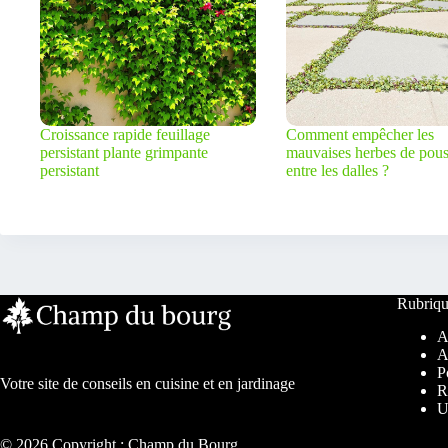
Croissance rapide feuillage
Comment empêcher les
persistant plante grimpante
mauvaises herbes de pous
persistant
entre les dalles ?
Rubriqu
A
A
P
Votre site de conseils en cuisine et en jardinage
R
U
© 2026 Copyright : Champ du Bourg