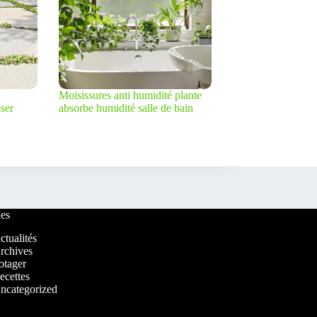
Moisissures anti humidité plante
ser
absorbe humidité salle de bain
es
ctualités
rchives
otager
ecettes
ncategorized