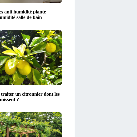
s anti humidité plante
midité salle de bain
raiter un citronnier dont les
unissent ?