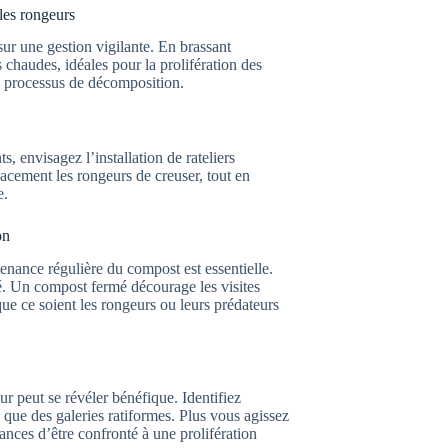
les rongeurs
ur une gestion vigilante. En brassant
chaudes, idéales pour la prolifération des
le processus de décomposition.
s, envisagez l’installation de rateliers
acement les rongeurs de creuser, tout en
e.
on
enance régulière du compost est essentielle.
é. Un compost fermé décourage les visites
que ce soient les rongeurs ou leurs prédateurs
r peut se révéler bénéfique. Identifiez
 que des galeries ratiformes. Plus vous agissez
ces d’être confronté à une prolifération