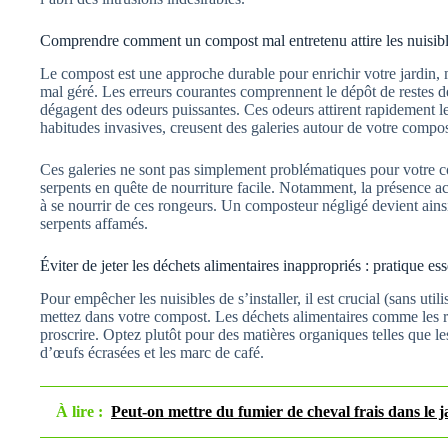
Comprendre comment un compost mal entretenu attire les nuisible
Le compost est une approche durable pour enrichir votre jardin, m
mal géré. Les erreurs courantes comprennent le dépôt de restes de 
dégagent des odeurs puissantes. Ces odeurs attirent rapidement les 
habitudes invasives, creusent des galeries autour de votre compos
Ces galeries ne sont pas simplement problématiques pour votre co
serpents en quête de nourriture facile. Notamment, la présence acc
à se nourrir de ces rongeurs. Un composteur négligé devient ainsi
serpents affamés.
Éviter de jeter les déchets alimentaires inappropriés : pratique ess
Pour empêcher les nuisibles de s’installer, il est crucial (sans util
mettez dans votre compost. Les déchets alimentaires comme les res
proscrire. Optez plutôt pour des matières organiques telles que les
d’œufs écrasées et les marc de café.
À lire :
Peut-on mettre du fumier de cheval frais dans le j